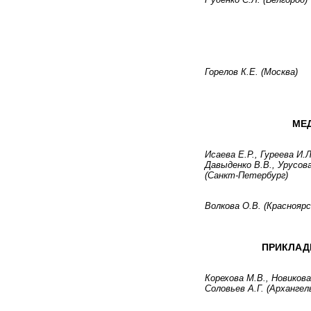
2009 в„– 1(1)
Горелов К.Е. (Москва)
МЕ
Исаева Е.Р., Гуреева И.Л
Давыденко В.В., Урусов
(Санкт-Петербург)
Волкова О.В. (Красноярс
ПРИКЛАД
Корехова М.В., Новикова
Соловьев А.Г. (Архангел