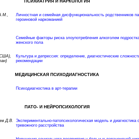
ПСИХИАТРИЯ И НАРКОЛОГИЯ
А.М.,
Личностная и семейная дисфункциональность родственников па
героиновой наркоманией
Семейные факторы риска злоупотребления алкоголем подростк
женского пола
(США),
Культура и депрессия: определение, диагностические сложност
тан)
рекомендации
МЕДИЦИНСКАЯ ПСИХОДИАГНОСТИКА
Психодиагностика в арт-терапии
ПАТО- И НЕЙРОПСИХОЛОГИЯ
ев Д.В.
Экспериментально-патопсихологическая модель и диагностика 
тревожного расстройства
Нарушение социального восприятия у больных параноидной ши