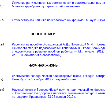
Изучение роли личностных особенностей в реабилитационном п
.В.
больных цереброваскулярными заболеваниями
А.А.
Отрочество как клинико-психологический феномен в науке и кул
НОВЫЕ КНИГИ
ль)
Рецензия на пособие Вильшанской А.Д., Прилуцкой М.И., Протч
Психолого-медико-педагогический консилиум в школе: Взаимод
специалистов в решении проблем ребенка. — М.: Генезис, 2012.
ил. — (Психология в образовании)
НАУЧНАЯ ЖИЗНЬ
«Когнитивно-поведенческая психотерапия вчера, сегодня, завтр
а)
Петербург 5-7 октября 2012 г.: научный отчет
ск)
Научный отчет о Всероссийской научно-практической конферен
«Психологическое здоровье человека: жизненный ресурс и жиз
потенциал» Красноярск, 23-24 ноября 2012 г.