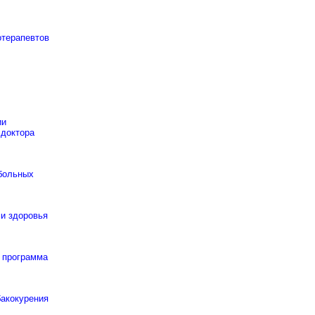
отерапевтов
ии
 доктора
 больных
и здоровья
 программа
бакокурения