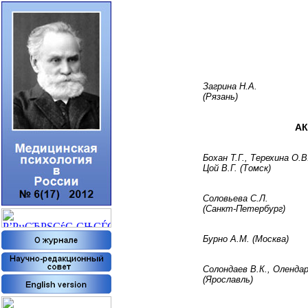
Загрина Н.А.
(Рязань)
АК
Бохан Т.Г., Терехина О.В
Цой В.Г. (Томск)
Соловьева С.Л.
(Санкт-Петербург)
Бурно А.М. (Москва)
Солондаев В.К., Олендар
(Ярославль)