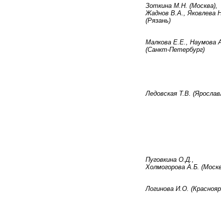
Зоткина М.Н. (Москва),
Жаднов В.А., Яковлева Н
(Рязань)
Малкова Е.Е., Наумова 
(Санкт-Петербург)
Ледовская Т.В. (Ярослав
Пуговкина О.Д.,
Холмогорова А.Б. (Москв
Логинова И.О. (Краснояр