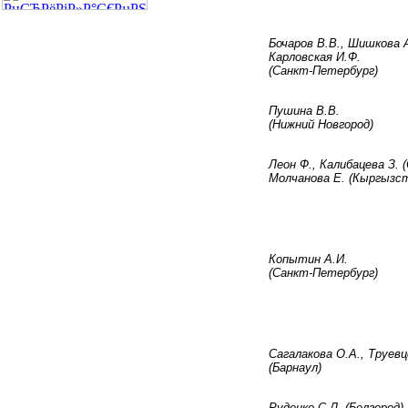
РџСЂРµРґС‹РґСѓС‰РёРµ
РІС‹РїСѓСЃРєРё
Бочаров В.В., Шишкова 
Р¶СѓСЂРЅР°Р»Р°
Карловская И.Ф.
(Санкт-Петербург)
2012 в„– 5(16)
2012 в„– 4(15)
Пушина В.В.
2012 в„– 3(14)
(Нижний Новгород)
2012 в„– 2(13)
2012 в„– 1(12)
Леон Ф., Калибацева З. 
Молчанова Е. (Кыргызс
2011 в„– 6(11)
2011 в„– 5(10)
2011 в„– 4(9)
2011 в„– 3(8)
Копытин А.И.
(Санкт-Петербург)
2011 в„– 2(7)
2011 в„– 1(6)
2010 в„– 4(5)
2010 в„– 3(4)
Сагалакова О.А., Труевц
(Барнаул)
2010 в„– 2(3)
2010 в„– 1(2)
Руденко С.Л. (Белгород)