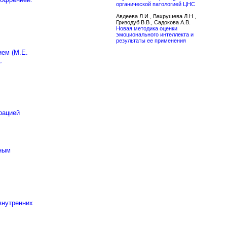
органической патологией ЦНС
Авдеева Л.И., Вахрушева Л.Н.,
Гризодуб В.В., Садокова А.В.
Новая методика оценки
эмоционального интеллекта и
результаты ее применения
ием (М.Е.
,
рацией
нным
внутренних