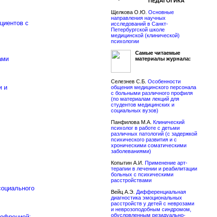
ПЕДАГОГИКА
Щелкова О.Ю.
Основные
направления научных
циентов с
исследований в Санкт-
Петербургской школе
медицинской (клинической)
психологии
Cамые читаемые
ами
материалы журнала:
Селезнев С.Б.
Особенности
и и
общения медицинского персонала
с больными различного профиля
(по материалам лекций для
студентов медицинских и
социальных вузов)
Панфилова М.А.
Клинический
психолог в работе с детьми
различных патологий (с задержкой
психического развития и с
хроническими соматическими
заболеваниями)
Копытин А.И.
Применение арт-
терапии в лечении и реабилитации
больных с психическими
расстройствами
социального
Вейц А.Э.
Дифференциальная
диагностика эмоциональных
расстройств у детей с неврозами
и неврозоподобным синдромом,
обусловленным резидуально-
зофренией: