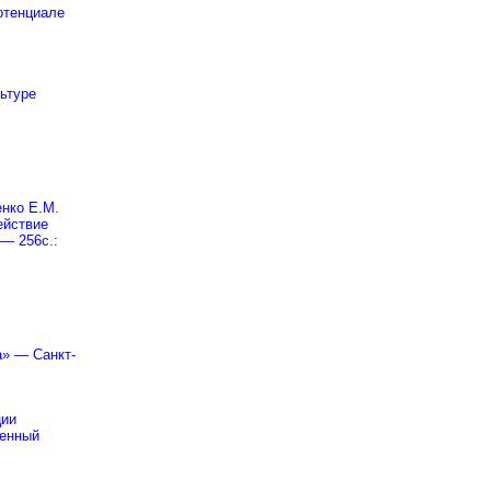
отенциале
ьтуре
енко Е.М.
ействие
 — 256с.:
а» — Санкт-
ции
ненный