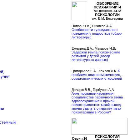
ОБОЗРЕНИЕ
ПСИХИАТРИИ И
МЕДИЦИНСКОЙ
ПСИХОЛОГИИ
им. В.М. Бехтерева
Попов Ю.В., Пичиков А.А.
Особенности суицидального
поведения у подростков (обзор
литературы)
Емелина Д.А., Макаров И.В.
Задержки темпа психического
развития у детей (обзор
литературных данных)
Григорьева Е.А., Хохлов Л.К.
К
ей,
проблеме психосоматических,
лучия
соматопсихических отношений
Деларю В.В., Горбунов А.А.
Анкетирование населения,
специалистов первичного звена
здравоохранения и врачей-
психотерапевтов: какой вывод
ни
можно сделать о перспективах
психотерапии в России?
истемный
ПСИХОЛОГИЯ
Серия 16