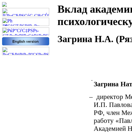
Вклад академи
психологическ
Загрина Н.А. (Ря
РџСЂРµРґС‹РґСѓС‰РёРµ
РІС‹РїСѓСЃРєРё
Р¶СѓСЂРЅР°Р»Р°
2012 в„– 5(16)
Загрина На
2012 в„– 4(15)
2012 в„– 3(14)
– директор М
2012 в„– 2(13)
И.П. Павлова
2012 в„– 1(12)
РФ, член Ме
2011 в„– 6(11)
работу «Пав
2011 в„– 5(10)
Академией Н
2011 в„– 4(9)