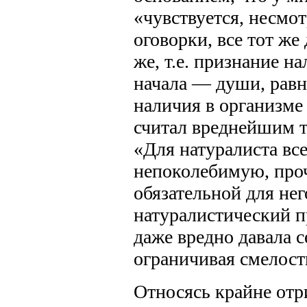
«чувствуется, несмо
оговорки, все тот ж
же, т.е. признание н
начала — души, равно
наличия в организме
считал вреднейшим т
«Для натуралиста вс
непоколебимую, проч
обязательной для нег
натуралистический п
даже вредно давала с
ограничивая смелость 
Относясь крайне отр