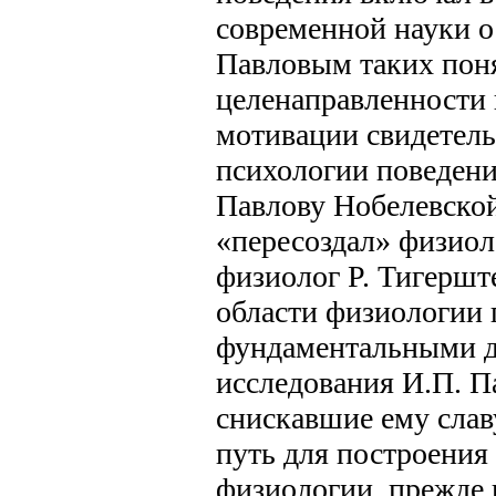
современной науки о
Павловым таких поня
целенаправленности 
мотивации свидетель
психологии поведени
Павлову Нобелевской
«пересоздал» физио
физиолог Р. Тигерште
области физиологии
фундаментальными дл
исследования И.П. П
снискавшие ему слав
путь для построения
физиологии, прежде 