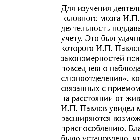
Для изучения деяте
головного мозга И.П
деятельность поддав
учету. Это был удач
которого И.П. Павло
закономерностей пси
повседневно наблюд
слюноотделения», ко
связанных с приемо
на расстоянии от жи
И.П. Павлов увидел 
расширяются возмож
приспособлению. Бла
было установлено, ч