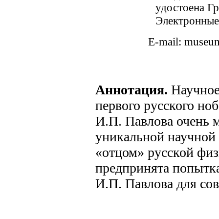
2011 в„– 3(8)
удостоена Гр
2011 в„– 2(7)
Электронные
2011 в„– 1(6)
E-mail: museu
2010 в„– 4(5)
2010 в„– 3(4)
2010 в„– 2(3)
2010 в„– 1(2)
Аннотация.
Научное
2009 в„– 1(1)
первого русского ноб
И.П. Павлова очень 
уникальной научной 
«отцом» русской физ
предпринята попытка
И.П. Павлова для со