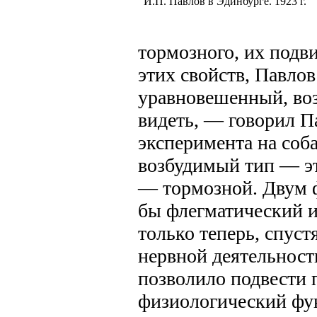
И.П. Павлов в Эдинбурге. 1923 г.
тормозного, их подв
этих свойств, Павло
уравновешенный, воз
видеть, — говорил П
эксперимента на соб
возбудимый тип — эт
— тормозной. Двум 
бы флегматический и
только теперь, спуст
нервной деятельност
позволило подвести
физиологический фунд