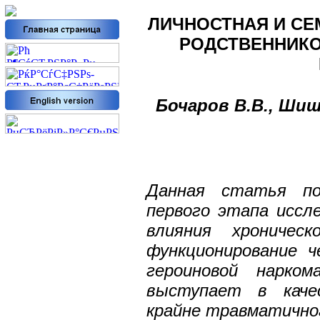
ЛИЧНОСТНАЯ И С
РОДСТВЕННИКО
Бочаров В.В., Шиш
РџСЂРµРґС‹РґСѓС‰РёРµ
РІС‹РїСѓСЃРєРё
Р¶СѓСЂРЅР°Р»Р°
2012 в„– 5(16)
Данная статья по
2012 в„– 4(15)
первого этапа иссле
2012 в„– 3(14)
влияния хроническ
2012 в„– 2(13)
функционирование ч
2012 в„– 1(12)
героиновой нарком
2011 в„– 6(11)
выступает в каче
2011 в„– 5(10)
крайне травматично
2011 в„– 4(9)