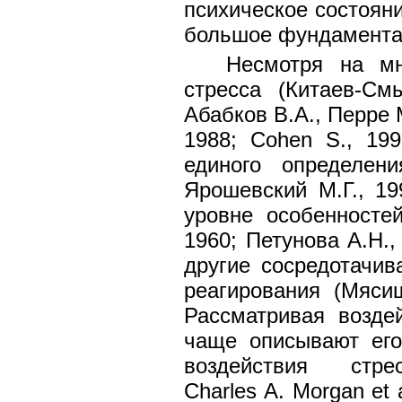
психическое состояни
большое фундаментал
Несмотря на мн
стресса (Китаев-См
Абабков В.А., Перре М
1988; Cohen S., 19
единого определени
Ярошевский М.Г., 19
уровне особенностей
1960; Петунова А.Н.,
другие сосредотачив
реагирования (Мясищ
Рассматривая возде
чаще описывают его 
воздействия стр
Charles A. Morgan et