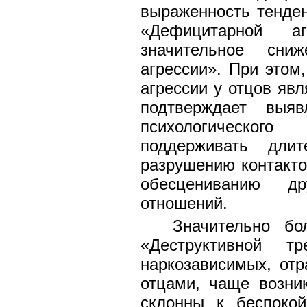
выраженность тенде
«Дефицитарной а
значительное сниж
агрессии». При этом
агрессии у отцов яв
подтверждает выя
психологическог
поддерживать длит
разрушению контакт
обесцениванию д
отношений.
Значительно бо
«Деструктивной т
наркозависимых, отр
отцами, чаще возни
склонны к беспоко