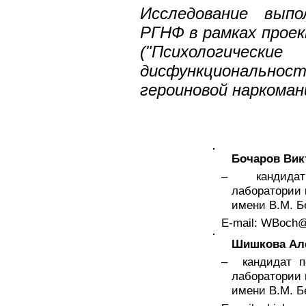
2011 в„– 3(8)
Исследование выпо
2011 в„– 2(7)
РГНФ в рамках проек
2011 в„– 1(6)
("Психологическ
2010 в„– 4(5)
дисфункциональн
2010 в„– 3(4)
героиновой наркоман
2010 в„– 2(3)
2010 в„– 1(2)
2009 в„– 1(1)
Бочаров Вик
– кандидат п
лаборатории 
имени В.М. Б
E-mail: WBoch@
Шишкова Ал
– кандидат пс
лаборатории 
имени В.М. Б