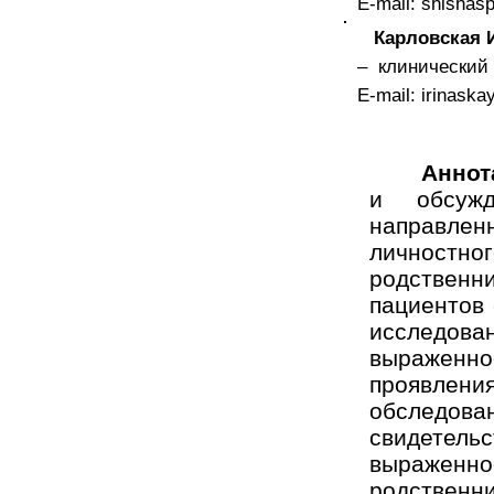
E-mail: shishas
Карловская 
– клинический
E-mail: irinask
Аннот
и обсужд
направл
личностн
родственн
пациентов 
исследов
выраженно
проявлен
обследова
свидетель
выраженн
родственн