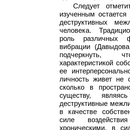
Следует отмет
изученным остается 
деструктивных меж
человека. Традици
роль различных фи
вибрации (Давыдова
подчеркнуть, ч
характеристикой соб
ее интерперсональн
личность живет не 
сколько в простран
существу, являя
деструктивные межли
в качестве собстве
силе воздействи
хроническими, в си