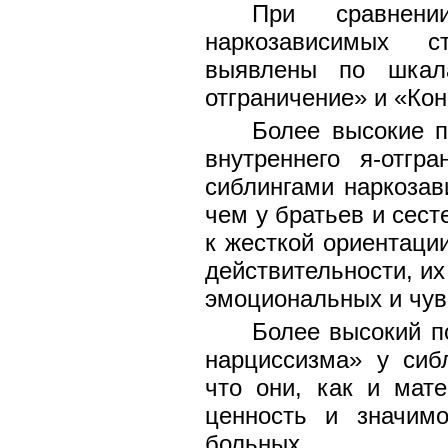
При сравне
наркозависимых с
выявлены по шкала
отграничение» и «Ко
Более высокие п
внутреннего я-отгр
сиблингами наркоза
чем у братьев и сес
к жесткой ориентаци
действительности, их
эмоциональных и чув
Более высокий п
нарциссизма» у сиб
что они, как и мат
ценность и значим
больных.