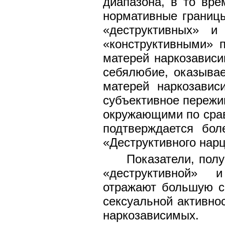
диапазона, в то вре
нормативные границы
«деструктивных» и
«конструктивными» 
матерей наркозависи
себялюбие, оказывае
матерей наркозавис
субъективное пережи
окружающими по срав
подтверждается бо
«Деструктивного нар
Показатели, пол
«деструктивной» и
отражают большую с
сексуальной активно
наркозависимых.