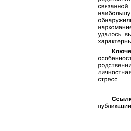
связанной
наибольш
обнаружил
наркоман
удалось в
характерны
Ключ
особенн
родственни
личностн
стресс.
Ссылк
публикации