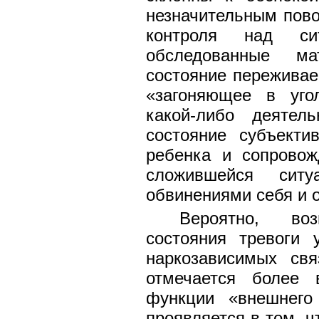
незначительным пов
контроля над си
обследованные ма
состояние переживае
«загоняющее в уго
какой-либо деятел
состояние субъекти
ребенка и сопрово
сложившейся ситу
обвинениями себя и 
Вероятно, во
состояния тревоги
наркозависимых св
отмечается более 
функции «внешнего 
проявляется в том, 