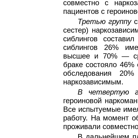
совместно с нарко
пациентов с героино
Третью группу
с
сестер) наркозависи
сиблингов составил
сиблингов 26% им
высшее и 70% — ср
браке состояло 46% 
обследования 20%
наркозависимым.
В четвертую г
героиновой наркоман
Все испытуемые име
работу. На момент 
проживали совместно
В дальнейшем пл