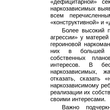
«дефицитарной» се
наркозависимых выяв
всем перечисленн
«конструктивной» и «
Более высокий 
агрессии» у матерей
героиновой наркоман
них в большей с
собственных плано
интересов. В б
наркозависимых, ж
отказать, сказать 
наркозависимому реб
реализации их собст
своими интересами.
Важно подчерк