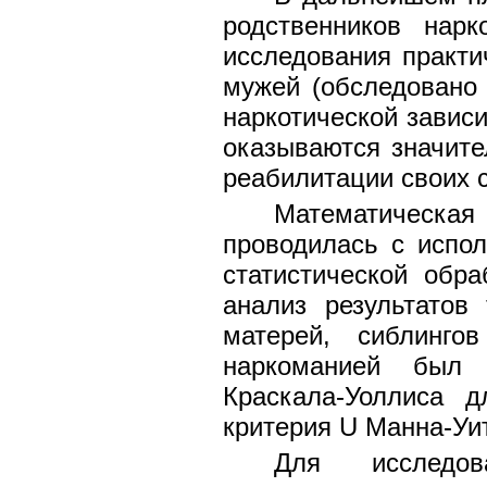
родственников нар
исследования практи
мужей (обследовано 
наркотической завис
оказываются значит
реабилитации своих с
Математическа
проводилась с испо
статистической обр
анализ результатов
матерей, сиблинго
наркоманией был
Краскала-Уоллиса 
критерия U Манна-Уи
Для исследов