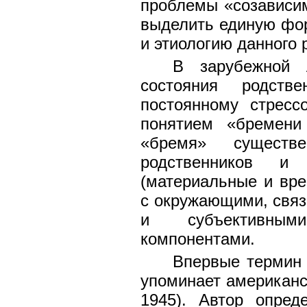
проблемы «созависи
выделить единую фор
и этиологию данного 
В зарубежной л
состояния родстве
постоянному стресс
понятием «бремени 
«бремя» существ
родственников и
(материальные и вр
с окружающими, связ
и субъективным
компонентами.
Впервые термин «
упоминает американск
1945). Автор опред