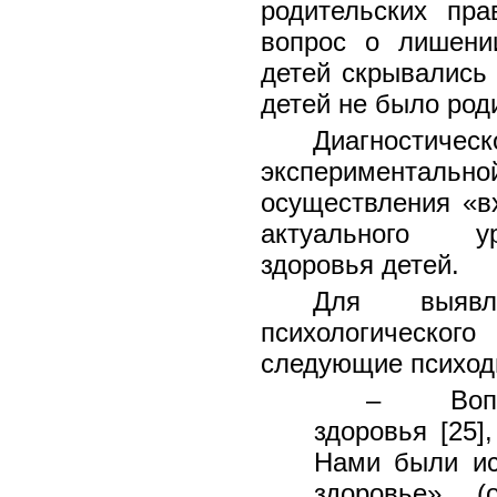
родительских пр
вопрос о лишени
детей скрывались 
детей не было род
Диагности
эксперименталь
осуществления «в
актуального ур
здоровья детей.
Для выявле
психологическо
следующие психоди
– Вопро
здоровья [25]
Нами были ис
здоровье» (