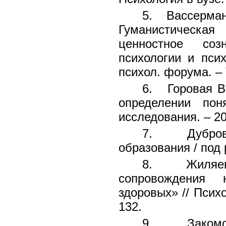
5. Вассерман 
Гуманистическа
ценностное соз
психологии и пси
психол. форума. – 
6. Горовая В.
определении пон
исследования. – 20
7. Дубровин
образования / под 
8. Жиляев А
сопровождения 
здоровых» // Психо
132.
9. Закомол