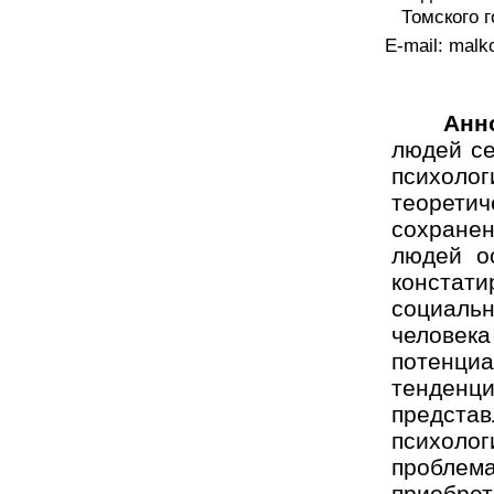
Томского г
E-mail: mal
Анн
людей се
психоло
теоретич
сохранен
людей о
констат
социаль
человека
потенци
тенден
представ
психолог
проблем
приобре