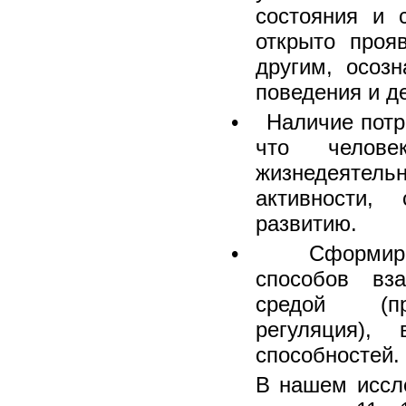
состояния и 
открыто проя
другим, осоз
поведения и д
• Наличие потре
что челове
жизнедеятель
активности,
развитию.
• Сформирова
способов вз
средой (при
регуляция),
способностей.
В нашем иссл