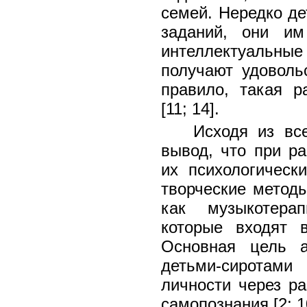
семей. Нередко д
заданий, они им
интеллектуальны
получают удоволь
правило, такая р
[11; 14].
Исходя из вс
вывод, что при р
их психологическ
творческие методы
как музыкотерап
которые входят 
Основная цель а
детьми-сиротами
личности через р
самопознания [2; 1