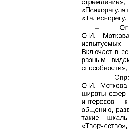
стремление
«Психоре
«Телеснорегул
– Опрос
О.И. Мотков
испытуемых,
Включает в с
разным видам
способности»,
– Опрос
О.И. Моткова
широты сфер 
интересов 
общению, разв
такие шкалы
«Творчество»