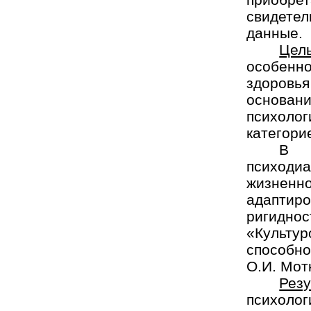
свидете
данные.
Цел
особен
здоровь
основа
психоло
категори
В 
психоди
жизнен
адаптиро
ригидн
«Культу
способн
О.И. Мот
Рез
психолог