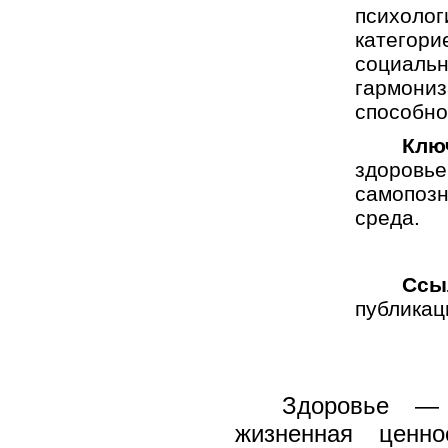
психоло
категори
социаль
гармони
способно
Клю
здоров
самопоз
среда.
Ссы
публикац
Здоровье —
жизненная ценно