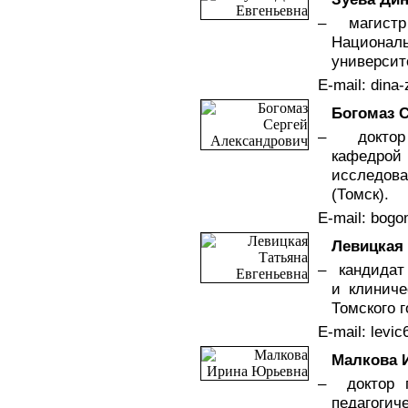
РџСЂРµРґС‹РґСѓС‰РёРµ
– магистр 
РІС‹РїСѓСЃРєРё
Националь
Р¶СѓСЂРЅР°Р»Р°
университе
2014 РіРѕРґ
E-mail: dina
2013 РіРѕРґ
Богомаз 
2012 РіРѕРґ
– доктор 
кафедро
2011 РіРѕРґ
исследова
(Томск).
2010 РіРѕРґ
E-mail: bog
2009 РіРѕРґ
Левицкая 
– кандидат 
и клиниче
Томского г
E-mail: levi
Малкова 
– доктор п
педагогич