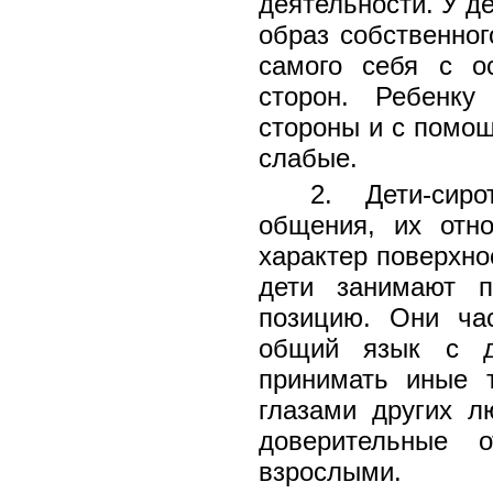
деятельности. У д
образ собственног
самого себя с о
сторон. Ребенку
стороны и с помощ
слабые.
2. Дети-сиро
общения, их отн
характер поверхно
дети занимают п
позицию. Они ча
общий язык с др
принимать иные т
глазами других л
доверительные 
взрослыми.