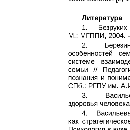
Литература
1. Безруких 
М.: МГППИ, 2004. –
2. Березина
особенностей се
системе взаимод
семьи // Педагог
познания и понима
СПб.: РГПУ им. А.И
3. Васильев
здоровья человека.
4. Васильева
как стратегическо
Психология в вузе. 