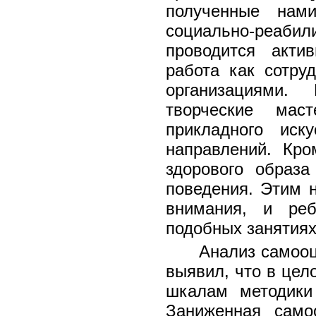
полученные нам
социально-реабил
проводится акти
работа как сотру
организациями.
творческие мас
прикладного иск
направлений. Кро
здорового образа
поведения. Этим 
внимания, и реб
подобных занятиях
Анализ самооц
выявил, что в цел
шкалам методики 
Заниженная само