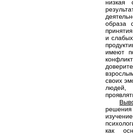
низкая 
результ
деятель
образа 
принятия
и слабых
продукти
имеют п
конфли
доверит
взрослы
своих эм
людей,
проявлять
Выв
решения
изуче
психолог
как осн