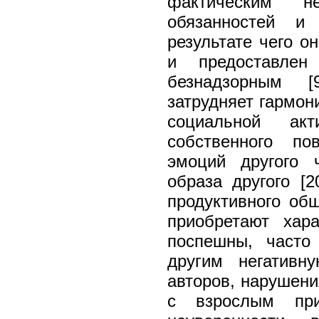
фактическим н
обязанностей и
результате чего о
и предоставлен
безнадзорным [
затрудняет гармон
социальной акт
собственного по
эмоций другого 
образа другого [2
продуктивного об
приобретают хара
поспешны, часто
другим негативн
авторов, нарушени
с взрослым при