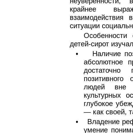
неуверенности, 
крайнее выра
взаимодействия 
ситуации социально
Особенности 
детей-сирот изуча
• Наличие позит
абсолютное п
достаточно 
позитивного 
людей вне з
культурных ос
глубокое убеж
— как своей, т
• Владение рефл
умение поним