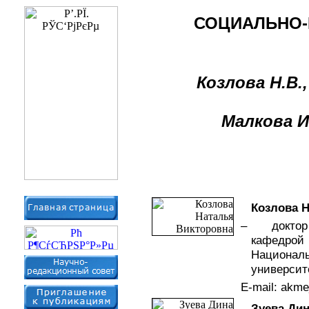
СОЦИАЛЬНО-
Козлова Н.В.,
Малкова И
Козлова 
– доктор 
кафедро
Националь
университе
E-mail: akm
Зуева Дин