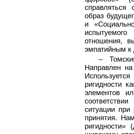
справляться 
образ будущег
и «Социально
испытуемог
отношения, в
эмпатийным к 
– Томский
Направлен на 
Использует
ригидности ка
элементов и
соответств
ситуации при 
принятия. На
ригидности» 