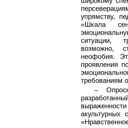
широкому спе
персевераци
упрямству, пе
«Шкала сен
эмоциональн
ситуации, т
возможно, 
неофобия. Эт
проявления п
эмоциональн
требованиям о
– Опросни
разработанны
выраженнос
акультурных 
«Нравствен