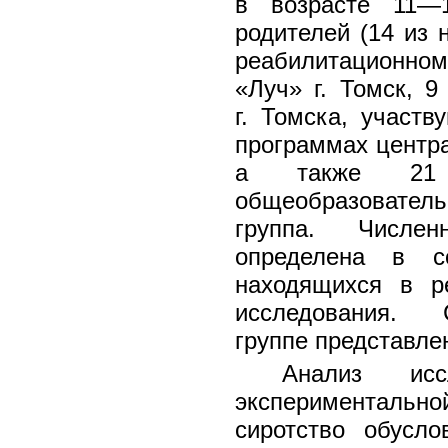
в возрасте 11—1
родителей (14 из 
реабилитационно
«Луч» г. Томск, 
г. Томска, участ
программах центра
а также 21 
общеобразователь
группа. Числен
определена в со
находящихся в р
исследования. С
группе представле
Анализ исс
экспериментально
сиротство обусл