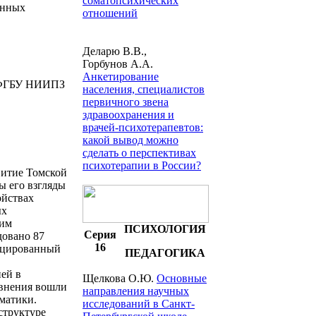
соматопсихических
енных
отношений
Деларю В.В.,
Горбунов А.А.
Анкетирование
в ФГБУ НИИПЗ
населения, специалистов
первичного звена
здравоохранения и
врачей-психотерапевтов:
какой вывод можно
сделать о перспективах
психотерапии в России?
витие Томской
ы его взгляды
ойствах
ых
ким
ПСИХОЛОГИЯ
Серия
довано 87
16
фицированный
ПЕДАГОГИКА
ей в
Щелкова О.Ю.
Основные
авнения вошли
направления научных
матики.
исследований в Санкт-
структуре