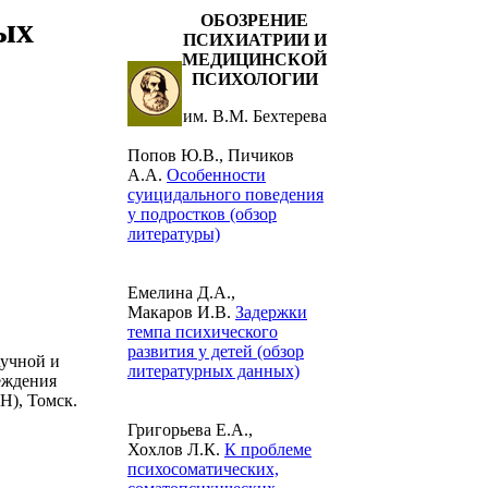
ых
ОБОЗРЕНИЕ
ПСИХИАТРИИ И
МЕДИЦИНСКОЙ
ПСИХОЛОГИИ
им. В.М. Бехтерева
Попов Ю.В., Пичиков
А.А.
Особенности
суицидального поведения
у подростков (обзор
литературы)
Емелина Д.А.,
Макаров И.В.
Задержки
темпа психического
развития у детей (обзор
аучной и
литературных данных)
еждения
), Томск.
Григорьева Е.А.,
Хохлов Л.К.
К проблеме
психосоматических,