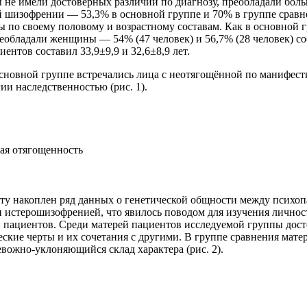
не имели достоверных различий по диагнозу, преобладали боль
 шизофрении — 53,3% в основной группе и 70% в группе сравн
 по своему половому и возрастному составам. Как в основной гр
еобладали женщины — 54% (47 человек) и 56,7% (28 человек) со
ентов составил 33,9±9,9 и 32,6±8,9 лет.
основной группе встречались лица с неотягощённой по манифес
ии наследственностью (рис. 1).
ная отягощенность
ту накоплен ряд данных о генетической общности между психоп
и истерошизофренией, что явилось поводом для изучения лично
 пациентов. Среди матерей пациентов исследуемой группы дос
еские черты и их сочетания с другими. В группе сравнения мате
вожно-уклоняющийся склад характера (рис. 2).