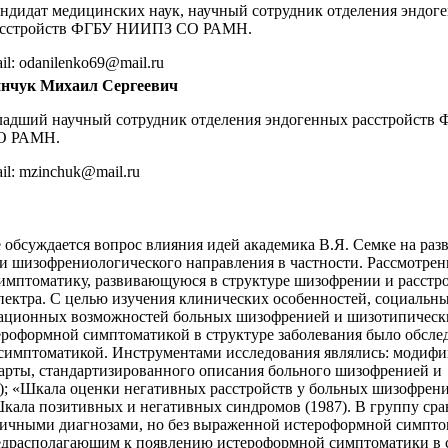
ндидат медицинских наук, научный сотрудник отделения эндог
асстройств ФГБУ НИИПЗ СО РАМН.
il: odanilenko69@mail.ru
инчук Михаил Сергеевич
ладший научный сотрудник отделения эндогенных расстройст
О РАМН.
il: mzinchuk@mail.ru
 обсуждается вопрос влияния идей академика В.Я. Семке на раз
и шизофрениологического направления в частности. Рассмотрен
имптоматику, развивающуюся в структуре шизофрении и расстр
пектра. С целью изучения клинических особенностей, социальн
тационных возможностей больных шизофренией и шизотипичес
ероформной симптоматикой в структуре заболевания было обсле
 симптоматикой. Инструментами исследования являлись: моди
арты, стандартизированного описания больного шизофренией и
); «Шкала оценки негативных расстройств у больных шизофрени
Шкала позитивных и негативных синдромов (1987). В группу ср
огичными диагнозами, но без выраженной истероформной симпто
редрасполагающим к появлению истероформной симптоматики в 