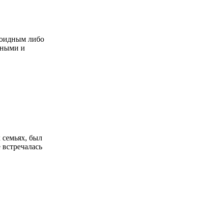
тоидным либо
дными и
 семьях, был
 встречалась