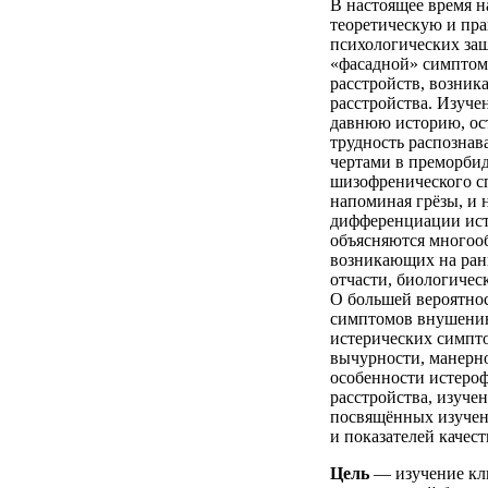
В настоящее время 
теоретическую и пра
психологических защ
«фасадной» симптома
расстройств, возни
расстройства. Изуче
давнюю историю, оста
трудность распозна
чертами в преморбид
шизофренического сп
напоминая грёзы, и 
дифференциации ист
объясняются многоо
возникающих на ранн
отчасти, биологичес
О большей вероятно
симптомов внушению,
истерических симпто
вычурности, манерно
особенности истеро
расстройства, изуче
посвящённых изучен
и показателей качест
Цель
— изучение кл