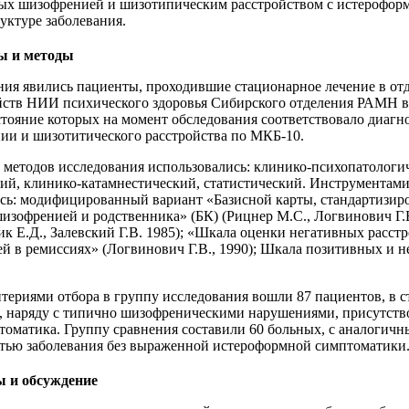
ых шизофренией и шизотипическим расстройством с истерофор
уктуре заболевания.
ы и методы
ния явились пациенты, проходившие стационарное лечение в от
йств НИИ психического здоровья Сибирского отделения РАМН в
остояние которых на момент обследования соответствовало диаг
ии и шизотитического расстройства по МКБ-10.
 методов исследования использовались: клинико-психопатологи
ий, клинико-катамнестический, статистический. Инструментам
ись: модифицированный вариант «Базисной карты, стандартизир
изофренией и родственника» (БК) (Рицнер М.С., Логвинович Г.В
ик Е.Д., Залевский Г.В. 1985); «Шкала оценки негативных расстр
 в ремиссиях» (Логвинович Г.В., 1990); Шкала позитивных и 
итериями отбора в группу исследования вошли 87 пациентов, в с
х, наряду с типично шизофреническими нарушениями, присутств
оматика. Группу сравнения составили 60 больных, с аналогич
стью заболевания без выраженной истероформной симптоматики
ы и обсуждение