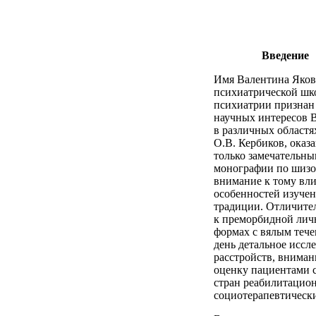
Введение
Имя Валентина Яков
психиатрической шко
психиатрии признан 
научных интересов В
в различных областя
О.В. Кербиков, оказ
только замечательны
монографии по шизоф
внимание к тому вл
особенностей изуче
традиции. Отличите
к преморбидной личн
формах с вялым тече
день детальное исс
расстройств, вниман
оценку пациентами с
стран реабилитацио
социотерапевтические 