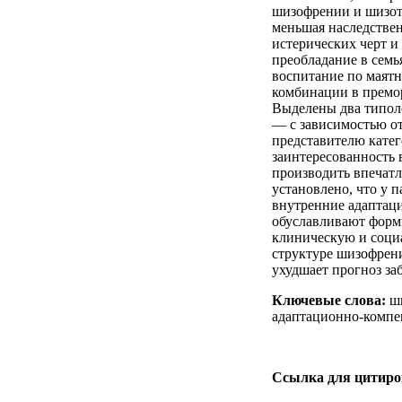
шизофрении и шизот
меньшая наследствен
истерических черт и
преобладание в семь
воспитание по маятн
комбинации в премор
Выделены два типол
— с зависимостью от
представителю кате
заинтересованность
производить впечатл
установлено, что у
внутренние адаптац
обуславливают форми
клиническую и соци
структуре шизофрен
ухудшает прогноз за
Ключевые слова:
ши
адаптационно-компе
Ссылка для цитир