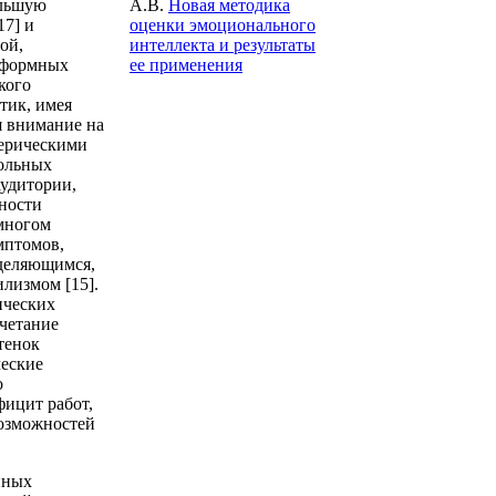
А.В.
Новая методика
ольшую
оценки эмоционального
17] и
интеллекта и результаты
ой,
ее применения
роформных
кого
тик, имея
я внимание на
терическими
больных
аудитории,
дности
многом
мптомов,
еделяющимся,
лизмом [15].
ических
четание
тенок
ческие
о
фицит работ,
озможностей
нных