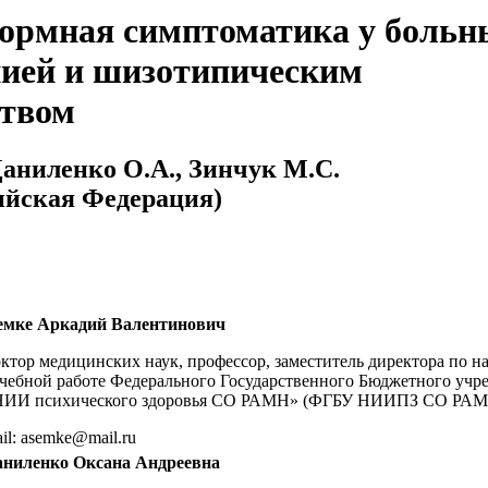
ормная симптоматика у больн
ией и шизотипическим
ством
Даниленко О.А., Зинчук М.С.
ийская Федерация)
емке Аркадий Валентинович
ктор медицинских наук, профессор, заместитель директора по н
чебной работе Федерального Государственного Бюджетного учр
НИИ психического здоровья СО РАМН» (ФГБУ НИИПЗ СО РАМН
il: asemke@mail.ru
аниленко Оксана Андреевна