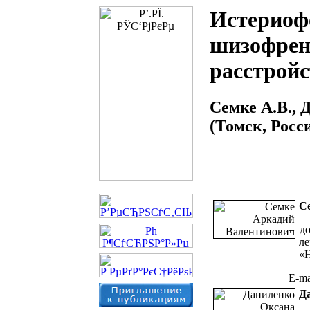
Истериоф
шизофрен
расстрой
Семке А.В., 
(Томск, Росс
С
– до
ле
«
E-ma
Д