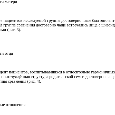
сти матери
ов пациентов исследуемой группы достоверно чаще был эпилеп
В группе сравнения достоверно чаще встречались лица с шизои
ми (рис. 3).
ти отца
цент пациентов, воспитывавшихся в относительно гармоничных
но-отчуждённая структура родительской семьи достоверно чаще
ппы сравнения (рис. 4).
ные отношения