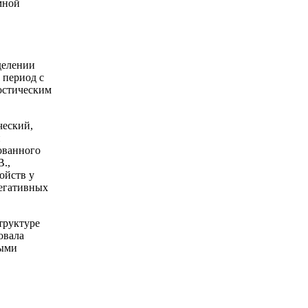
мной
делении
 период с
ностическим
ческий,
и
ованного
.,
ойств у
негативных
труктуре
овала
ными
.