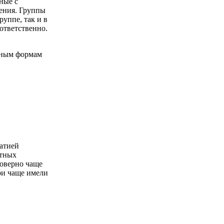
ные с
ения. Группы
уппе, так и в
ответственно.
тным формам
атией
стных
товерно чаще
ри чаще имели