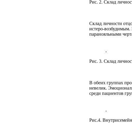
Рис. 2. Склад лично
Склад личности отц
истеро-возбудимым. 
паранояльными черта
Рис. 3. Склад личнос
В обеих группах про
невелик. Эмоциональ
среди пациентов гру
Рис.4. Внутрисемей