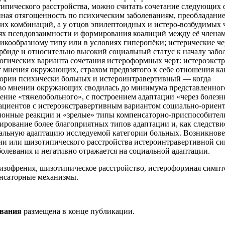
ипического расстройства, можно считать сочетание следующих 
ная отягощенность по психическим заболеваниям, преобладание
 их комбинаций, а у отцов эпилептоидных и истеро-возбудимых 
ях псевдовзаимности и формирования коалиций между её членам
икообразному типу или в условиях гиперопёки; истерические че
биде и относительно высокий социальный статус к началу забо
огических варианта сочетания истероформных черт: истероэкст
 мнения окружающих, страхом предвзятого к себе отношения ка
гории психически больных и истероинтравертивный — когда
 во мнении окружающих сводилась до минимума представленног
ение «тяжелобольного», с построением адаптации «через болезн
 пациентов с истероэкстравертивным вариантом социально-орие
ионные реакции и «зрелые» типы компенсаторно-приспособител
рование более благоприятных типов адаптации и, как следств
альную адаптацию исследуемой категории больных. Возникнове
ии или шизотипического расстройства истероинтравертивной с
болевания и негативно отражается на социальной адаптации.
зофрения, шизотипическое расстройство, истероформная симпт
нсаторные механизмы.
ования
размещена в конце публикации.