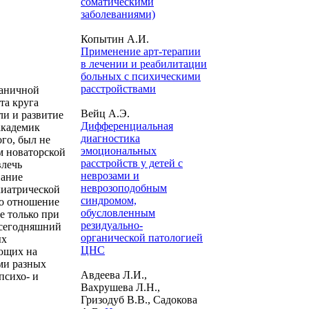
соматическими
заболеваниями)
Копытин А.И.
Применение арт-терапии
в лечении и реабилитации
больных с психическими
расстройствами
раничной
та круга
Вейц А.Э.
ли и развитие
Дифференциальная
академик
диагностика
го, был не
эмоциональных
м новаторской
расстройств у детей с
влечь
неврозами и
вание
неврозоподобным
хиатрической
синдромом,
ло отношение
обусловленным
е только при
резидуально-
а сегодняшний
органической патологией
ых
ЦНС
яющих на
ми разных
Авдеева Л.И.,
психо- и
Вахрушева Л.Н.,
Гризодуб В.В., Садокова