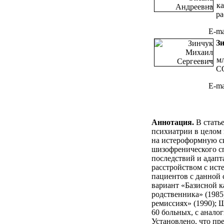
– ка
РџСЂРµРґС‹РґСѓС‰РёРµ
РІС‹РїСѓСЃРєРё
р
Р¶СѓСЂРЅР°Р»Р°
E-ma
2014 РіРѕРґ
З
2013 РіРѕРґ
– м
2012 РіРѕРґ
С
2011 РіРѕРґ
E-ma
2010 РіРѕРґ
2009 РіРѕРґ
Аннотация.
В статье
психиатрии в целом 
на истероформную с
шизофренического с
последствий и адап
расстройством с ист
пациентов с данной
вариант «Базисной к
родственника» (1985
ремиссиях» (1990); 
60 больных, с анал
Установлено, что п