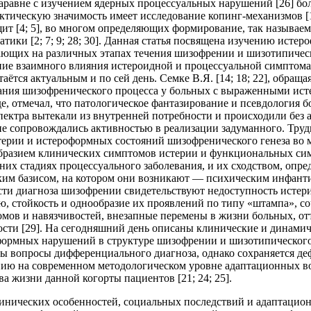
наравне с изучением ядерных процессуальных нарушений [26] б
ктическую значимость имеет исследование копинг-механизмов [
ит [4; 5], во многом определяющих формирование, так называем
тики [2; 7; 9; 28; 30]. Данная статья посвящена изучению исте
кающих на различных этапах течения шизофрении и шизотипичес
ние взаимного влияния истероидной и процессуальной симптома
ётся актуальным и по сей день. Семке В.Я. [14; 18; 22], обраща
вания шизофренического процесса у больных с выраженными ис
е, отмечал, что патологическое фантазирование и псевдология 
ектра вытекали из внутренней потребности и происходили без 
не сопровождались активностью в реализации задуманного. Тру
ерии и истероформных состояний шизофренического генеза во 
бразием клинических симптомов истерии и функциональных си
их стадиях процессуального заболевания, и их сходством, опр
ким базисом, на котором они возникают — психическим инфанти
сти диагноза шизофрении свидетельствуют недоступность истер
 стойкость и однообразие их проявлений по типу «штампа», со
мов и навязчивостей, внезапные перемены в жизни больных, от
сти [29]. На сегодняшний день описаны клинические и динами
формных нарушений в структуре шизофрении и шизотипическог
ны вопросы дифференциального диагноза, однако сохраняется де
ию на современном методологическом уровне адаптационных в
ва жизни данной когорты пациентов [21; 24; 25].
инических особенностей, социальных последствий и адаптацио