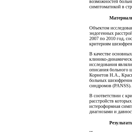
возможностей больн
симптоматикой в стр
Материал
Объектом исследова
эндогенных расстро
2007 по 2010 год, с
критериям шизофрен
В качестве основных
клинико-динамическ
исследования являл
описания больного ш
Корнетов Н.А., Крас
больных шизофренией
синдромов (PANSS).
В соответствии с кр
расстройств которы
истероформная симпт
диагнозами и давно
Результат