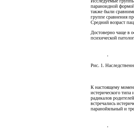
Исследуемые группы 
параноидной формой
также были сравнимы
группе сравнения пр
Средний возраст паци
Достоверно чаще в 
психической патолог
Рис. 1. Наследствен
К настоящему момен
истерического типа 
радикалов родителей
встречались истерич
паранойяльный и тре