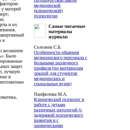
Петербургской школе
факторов:
медицинской
 у матерей
(клинической)
черт;
психологии
и;
рты и их
Cамые читаемые
левания.
материалы
равертивный
журнала:
к к
Селезнев С.Б.
о желанием
Особенности общения
ь». Было
медицинского персонала с
нтированные
больными различного
ьных защит
профиля (по материалам
ие, лучшую
лекций для студентов
ние в
медицинских и
имптоматики
социальных вузов)
Панфилова М.А.
оматика,
Клинический психолог в
работе с детьми
различных патологий (с
задержкой психического
развития и с
хроническими