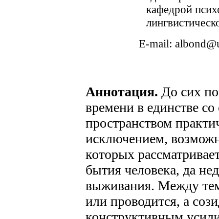
РџСЂРµРґС‹РґСѓС‰РёРµ
кафедрой псих
РІС‹РїСѓСЃРєРё
лингвистическо
Р¶СѓСЂРЅР°Р»Р°
2014 РіРѕРґ
E-mail: albond@
2013 РіРѕРґ
2012 РіРѕРґ
2011 РіРѕРґ
Аннотация.
До сих по
2010 РіРѕРґ
времени в единстве с
2009 РіРѕРґ
пространством практич
исключением, возможн
которых рассматривае
бытия человека, да не
выживания. Между тем
или проводится, а соз
конструктивным усили