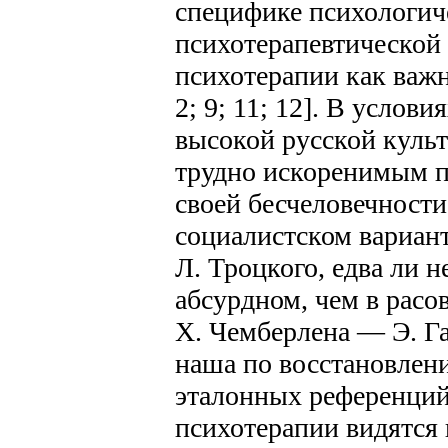
специфике психологич
психотерапевтической
психотерапии как важн
2; 9; 11; 12]. В услов
высокой русской куль
трудно искоренимым 
своей бесчеловечности
социалистском вариан
Л. Троцкого, едва ли н
абсурдном, чем в рас
Х. Чемберлена — Э. Г
наша по восстановлен
эталонных референций 
психотерапии видятся 