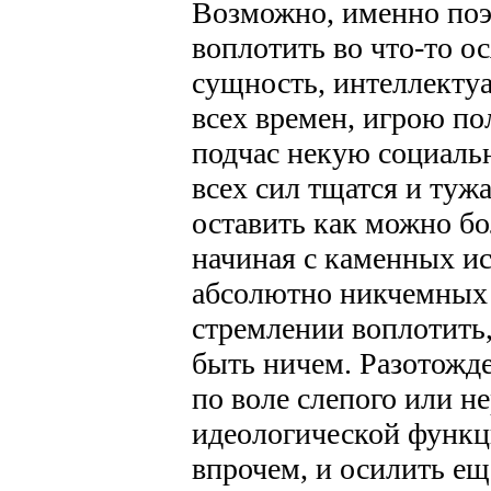
Возможно, именно поэ
воплотить во что-то 
сущность, интеллектуа
всех времен, игрою п
подчас некую социаль
всех сил тщатся и туж
оставить как можно б
начиная с каменных ис
абсолютно никчемных т
стремлении воплотить,
быть ничем. Разотожде
по воле слепого или н
идеологической функци
впрочем, и осилить ещ