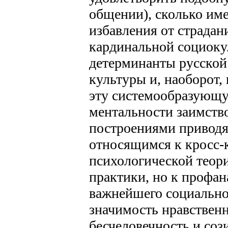
общении), сколько им
избавления от страда
кардинальной социоку
детерминанты русской
культуры и, наоборот,
эту системообразующу
ментальности заимст
построениями приводя
относящимся к кросс-
психологической теор
практики, но к профан
важнейшего социально
значимость нравствен
бесчеловечность и со