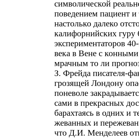
символической реально
поведением пациент и 
настолько далеко отст
калифорнийских гуру 6
экспериментаторов 40-
века в Вене с конными
мрачным то ли прогно
З. Фрейда писателя-фан
грозящей Лондону опас
поневоле закрадываетс
сами в прекрасных до
барахтаясь в одних и т
жеванных и пережеван
что Д.И. Менделеев от